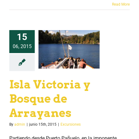
Read More
15
06, 2015
Isla Victoria y
Bosque de
Arrayanes
By
admin
|
junio 15th, 2015
|
Excursiones
Partiendo desde Puerto Pañuelo, en la imponente