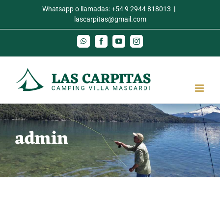
Skip
Whatsapp o llamadas:
+54 9 2944 818013
|
lascarpitas@gmail.com
to
content
WhatsApp
Facebook
YouTube
Instagram
admin