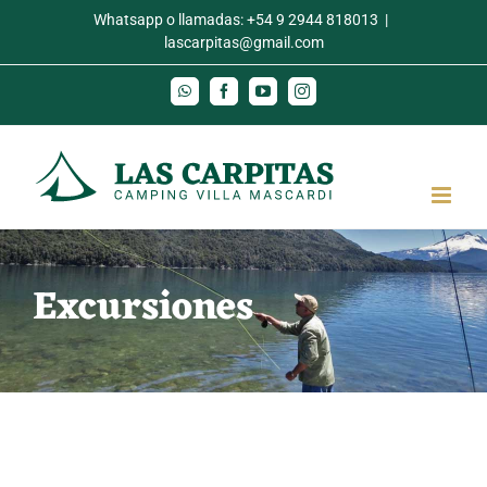
Skip
Whatsapp o llamadas:
+54 9 2944 818013
|
lascarpitas@gmail.com
to
content
WhatsApp
Facebook
YouTube
Instagram
Excursiones